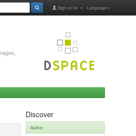
Sign on to:
Language
images,
Discover
Author