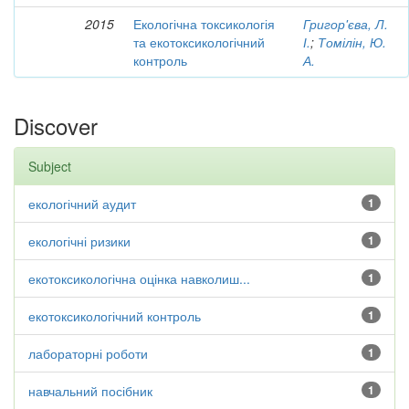
2015
Екологічна токсикологія
Григор'єва, Л.
та екотоксикологічний
І.
;
Томілін, Ю.
контроль
А.
Discover
Subject
екологічний аудит
1
екологічні ризики
1
екотоксикологічна оцінка навколиш...
1
екотоксикологічний контроль
1
лабораторні роботи
1
навчальний посібник
1