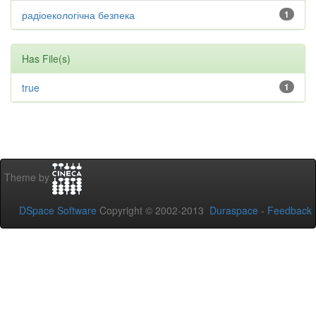
радіоекологічна безпека
1
Has File(s)
true
1
Theme by
DSpace Software
Copyright © 2002-2013
Duraspace
-
Feedback