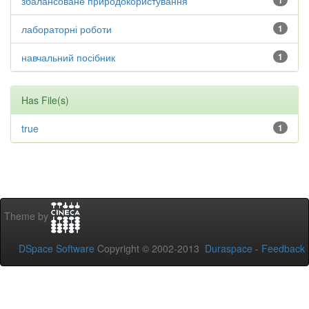
збалансоване природокористування
1
лабораторні роботи
1
навчальний посібник
1
Has File(s)
true
1
Theme by
DSpace Software
Copyright © 2002-2013
Duraspace
-
Feedback