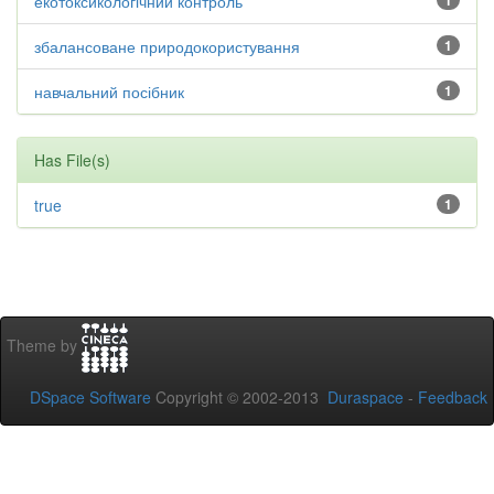
екотоксикологічний контроль
1
збалансоване природокористування
1
навчальний посібник
1
Has File(s)
true
1
Theme by
DSpace Software
Copyright © 2002-2013
Duraspace
-
Feedback