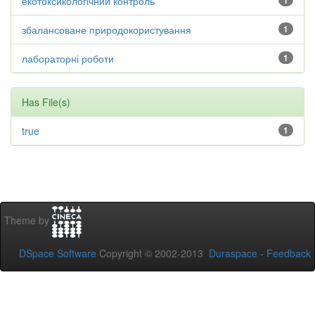
екотоксикологічний контроль
1
збалансоване природокористування
1
лабораторні роботи
1
Has File(s)
true
1
Theme by
DSpace Software
Copyright © 2002-2013
Duraspace
-
Feedback