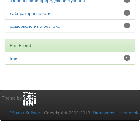
збалансоване природокористування
1
лабораторні роботи
1
радіоекологічна безпека
1
Has File(s)
true
1
Theme by
DSpace Software
Copyright © 2002-2013
Duraspace
-
Feedback