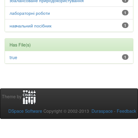
збалансоване природокористування
1
лабораторні роботи
1
навчальний посібник
1
Has File(s)
true
1
Theme by
DSpace Software
Copyright © 2002-2013
Duraspace
-
Feedback