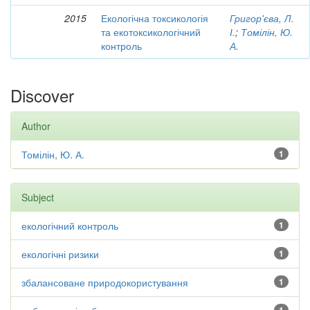
2015
Екологічна токсикологія
Григор'єва, Л.
та екотоксикологічний
І.
;
Томілін, Ю.
контроль
А.
Discover
Author
Томілін, Ю. А.
1
Subject
екологічний контроль
1
екологічні ризики
1
збалансоване природокористування
1