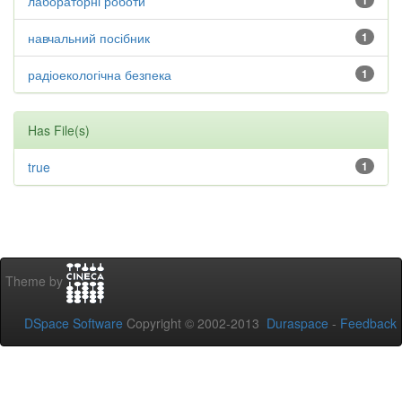
лабораторні роботи
1
навчальний посібник
1
радіоекологічна безпека
1
Has File(s)
true
1
Theme by
DSpace Software
Copyright © 2002-2013
Duraspace
-
Feedback