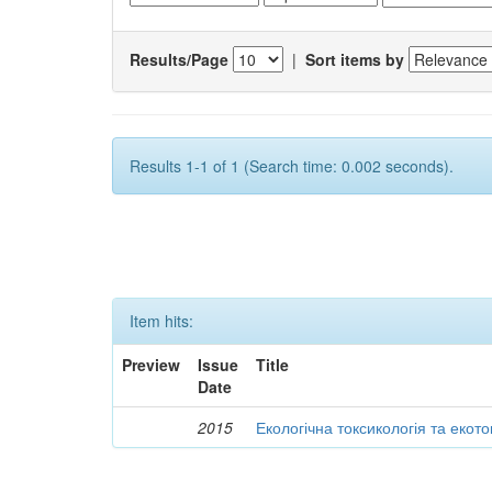
Results/Page
|
Sort items by
Results 1-1 of 1 (Search time: 0.002 seconds).
Item hits:
Preview
Issue
Title
Date
2015
Екологічна токсикологія та екот