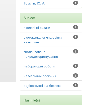
Томілін, Ю. А.
1
Subject
екологічні ризики
1
екотоксикологічна оцінка
1
навколиш...
збалансоване
1
природокористування
лабораторні роботи
1
навчальний посібник
1
радіоекологічна безпека
1
Has File(s)