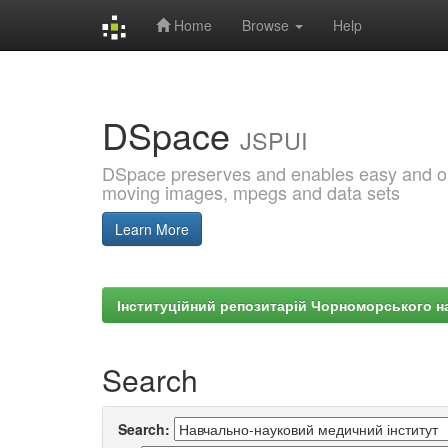
Home
Browse
Help
Skip
navigation
DSpace
JSPUI
DSpace preserves and enables easy and open
moving images, mpegs and data sets
Learn More
Інституційний репозитарій Чорноморського на
Search
Search: