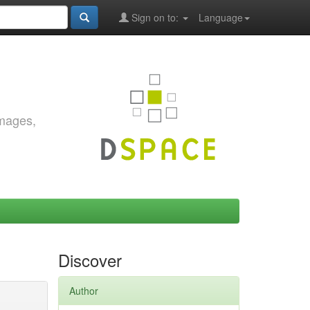
Sign on to:
Language
images,
Discover
Author