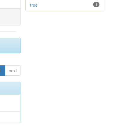
true
1
1
next