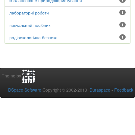
збалансоване природокористування
1
лабораторні роботи
1
навчальний посібник
1
радіоекологічна безпека
1
Theme by
DSpace Software
Copyright © 2002-2013
Duraspace
-
Feedback