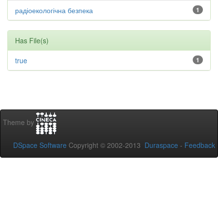
радіоекологічна безпека
1
Has File(s)
true
1
Theme by
DSpace Software
Copyright © 2002-2013
Duraspace
-
Feedback