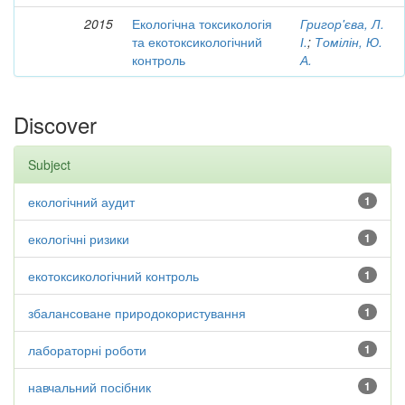
2015
Екологічна токсикологія
Григор'єва, Л.
та екотоксикологічний
І.
;
Томілін, Ю.
контроль
А.
Discover
Subject
екологічний аудит
1
екологічні ризики
1
екотоксикологічний контроль
1
збалансоване природокористування
1
лабораторні роботи
1
навчальний посібник
1