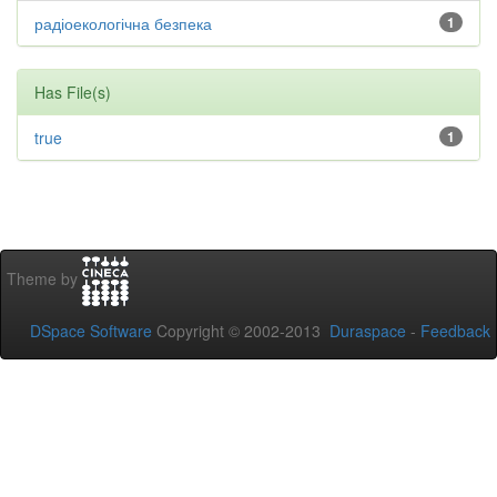
радіоекологічна безпека
1
Has File(s)
true
1
Theme by
DSpace Software
Copyright © 2002-2013
Duraspace
-
Feedback