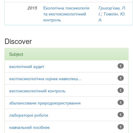
2015
Екологічна токсикологія
Григор'єва, Л.
та екотоксикологічний
І.
;
Томілін, Ю.
контроль
А.
Discover
Subject
екологічний аудит
1
екотоксикологічна оцінка навколиш...
1
екотоксикологічний контроль
1
збалансоване природокористування
1
лабораторні роботи
1
навчальний посібник
1