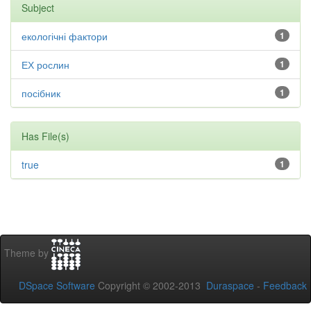
Subject
екологічні фактори
1
ЕХ рослин
1
посібник
1
Has File(s)
true
1
Theme by
DSpace Software
Copyright © 2002-2013
Duraspace
-
Feedback