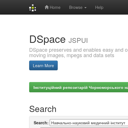
Home
Browse
Help
Skip
navigation
DSpace
JSPUI
DSpace preserves and enables easy and open
moving images, mpegs and data sets
Learn More
Інституційний репозитарій Чорноморського на
Search
Search: