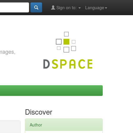
Sign on to:
Language
images,
Discover
Author