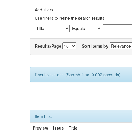
Add filters:
Use filters to refine the search results.
Results/Page
|
Sort items by
Results 1-1 of 1 (Search time: 0.002 seconds).
Item hits:
Preview
Issue
Title