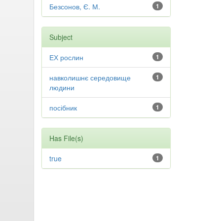
Безсонов, Є. М.
1
Subject
ЕХ рослин
1
навколишнє середовище
1
людини
посібник
1
Has File(s)
true
1