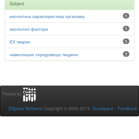
Subject
екологічна характеристика організму
1
екологічні фактори
1
ЕХ тварин
1
навколишнє середовище людини
1
Theme by
DSpace Software
Copyright © 2002-2013
Duraspace
-
Feedback