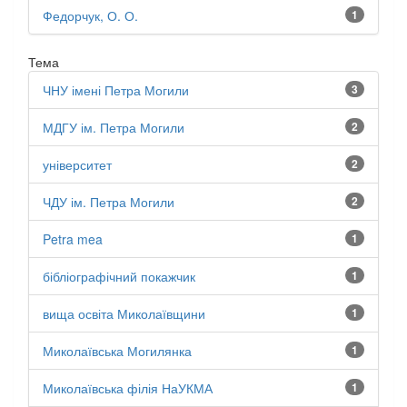
Федорчук, О. О.
1
Тема
ЧНУ імені Петра Могили
3
МДГУ ім. Петра Могили
2
університет
2
ЧДУ ім. Петра Могили
2
Petra mea
1
бібліографічний покажчик
1
вища освіта Миколаївщини
1
Миколаївська Могилянка
1
Миколаївська філія НаУКМА
1