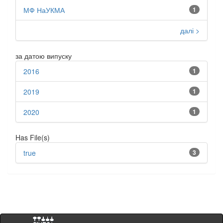
МФ НаУКМА
1
далі >
за датою випуску
2016
1
2019
1
2020
1
Has File(s)
true
3