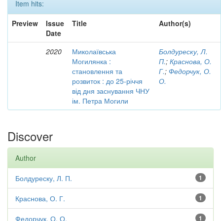
Item hits:
Preview
Issue
Title
Author(s)
Date
2020
Миколаївська
Болдуреску, Л.
Могилянка :
П.
;
Краснова, О.
становлення та
Г.
;
Федорчук, О.
розвиток : до 25-річчя
О.
від дня заснування ЧНУ
ім. Петра Могили
Discover
Author
Болдуреску, Л. П.
1
Краснова, О. Г.
1
Федорчук, О. О.
1