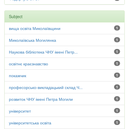
Subject
вища освіта Миколаївщини
1
Миколаївська Могилянка
1
Наукова бібліотека ЧНУ імені Петр...
1
освітнє краєзнавство
1
покажчик
1
професорсько-викладацький склад Ч...
1
розвиток ЧНУ імені Петра Могили
1
університет
1
університетська освіта
1