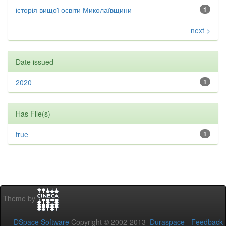
історія вищої освіти Миколаївщини
1
next >
Date issued
2020
1
Has File(s)
true
1
Theme by
DSpace Software
Copyright © 2002-2013
Duraspace
-
Feedback