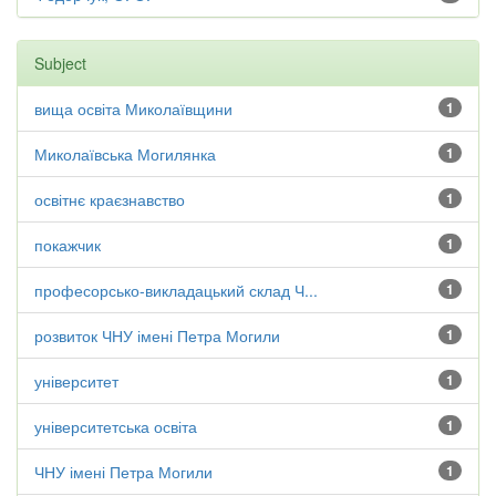
Subject
вища освіта Миколаївщини
1
Миколаївська Могилянка
1
освітнє краєзнавство
1
покажчик
1
професорсько-викладацький склад Ч...
1
розвиток ЧНУ імені Петра Могили
1
університет
1
університетська освіта
1
ЧНУ імені Петра Могили
1