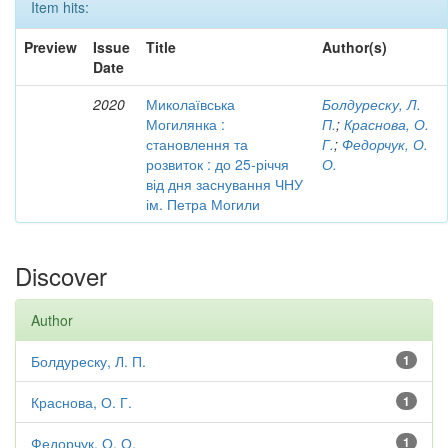
Item hits:
Preview
Issue
Title
Author(s)
Date
2020
Миколаївська
Болдуреску, Л.
Могилянка :
П.
;
Краснова, О.
становлення та
Г.
;
Федорчук, О.
розвиток : до 25-річчя
О.
від дня заснування ЧНУ
ім. Петра Могили
Discover
Author
Болдуреску, Л. П.
1
Краснова, О. Г.
1
Федорчук, О. О.
1