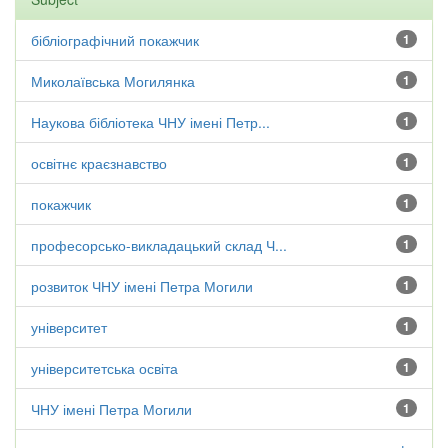
бібліографічний покажчик
1
Миколаївська Могилянка
1
Наукова бібліотека ЧНУ імені Петр...
1
освітнє краєзнавство
1
покажчик
1
професорсько-викладацький склад Ч...
1
розвиток ЧНУ імені Петра Могили
1
університет
1
університетська освіта
1
ЧНУ імені Петра Могили
1