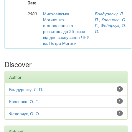
Date
2020
Миколаївська
Болдуреску, Л.
Могилянка :
П.
;
Краснова, О.
становлення та
Г.
;
Федорчук, О.
розвиток : до 25-річчя
О.
від дня заснування ЧНУ
ім. Петра Могили
Discover
Author
Болдуреску, Л. П.
1
Краснова, О. Г.
1
Федорчук, О. О.
1
Subject