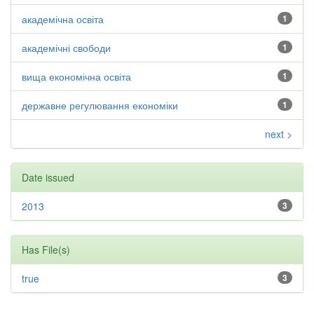
академічна освіта
1
академічні свободи
1
вища економічна освіта
1
державне регулювання економіки
1
next >
Date issued
2013
3
Has File(s)
true
3