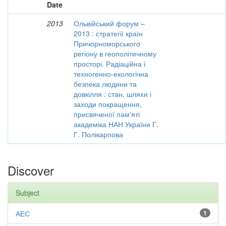
Date
2013
Ольвійський форум –
2013 : стратегії країн
Причорноморського
регіону в геополітичному
просторі. Радіаційна і
техногенно-екологічна
безпека людини та
довкілля : стан, шляхи і
заходи покращення,
присвяченої пам'яті
академіка НАН України Г.
Г. Полікарпова
Discover
Subject
АЕС
1