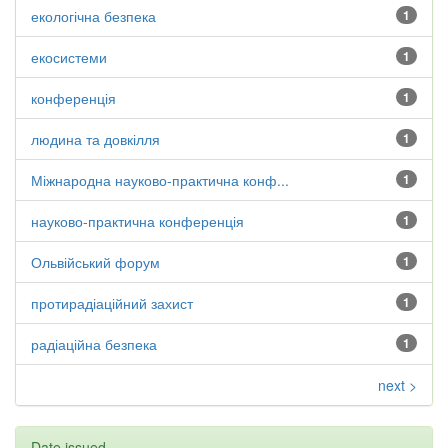
екологічна безпека
1
екосистеми
1
конференція
1
людина та довкілля
1
Міжнародна науково-практична конф...
1
науково-практична конференція
1
Ольвійський форум
1
протирадіаційний захист
1
радіаційна безпека
1
next >
Date issued