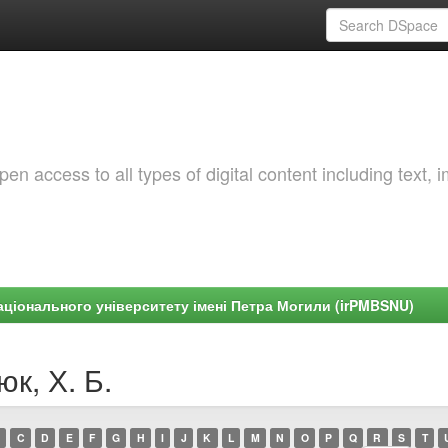
 access to all types of digital content including text, 
ціонального університету імені Петра Могили (irPMBSNU)
к, Х. Б.
C
D
E
F
G
H
I
J
K
L
M
N
O
P
Q
R
S
T