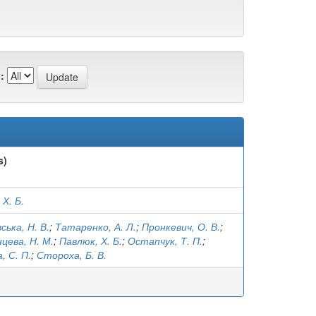
:
s)
Х. Б.
ська, Н. В.
;
Татаренко, А. Л.
;
Пронкевич, О. В.
;
цева, Н. М.
;
Павлюк, Х. Б.
;
Остапчук, Т. П.
;
, С. П.
;
Стороха, Б. В.