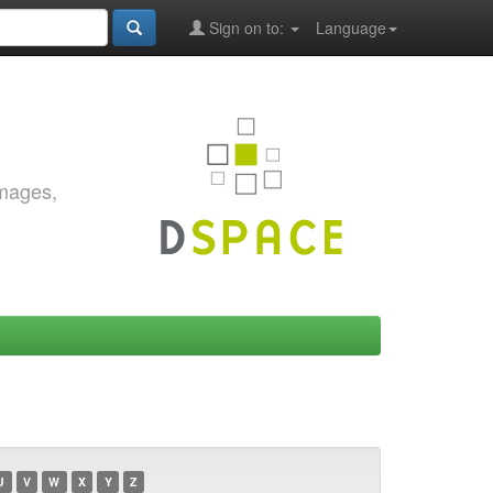
Sign on to:
Language
images,
U
V
W
X
Y
Z