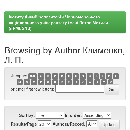
Інституційний репозитарій Чорноморського
національного університету імені Петра Могили
(irPMBSNU)
Browsing by Author Клименко,
Л. П.
Jump to:
0-9
A
B
C
D
E
F
G
H
I
J
K
L
M
N
O
P
Q
R
S
T
U
V
W
X
Y
Z
or enter first few letters:
Sort by:
In order:
Results/Page
Authors/Record: