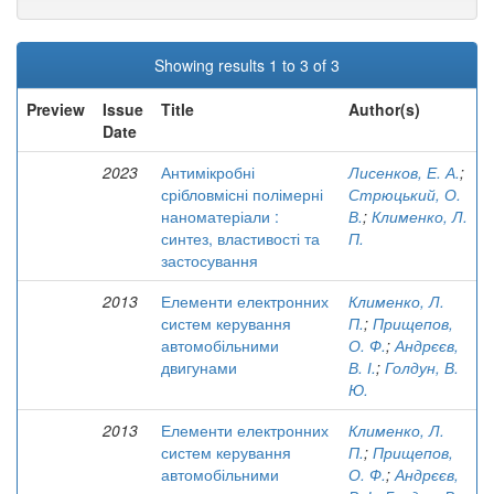
Showing results 1 to 3 of 3
Preview
Issue
Title
Author(s)
Date
2023
Антимікробні
Лисенков, Е. А.
;
срібловмісні полімерні
Стрюцький, О.
наноматеріали :
В.
;
Клименко, Л.
синтез, властивості та
П.
застосування
2013
Елементи електронних
Клименко, Л.
систем керування
П.
;
Прищепов,
автомобільними
О. Ф.
;
Андрєєв,
двигунами
В. І.
;
Голдун, В.
Ю.
2013
Елементи електронних
Клименко, Л.
систем керування
П.
;
Прищепов,
автомобільними
О. Ф.
;
Андрєєв,