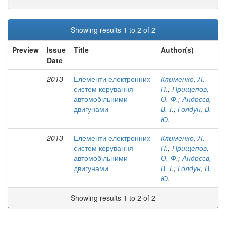
Showing results 1 to 2 of 2
Preview
Issue
Title
Author(s)
Date
2013
Елементи електронних
Клименко, Л.
систем керування
П.
;
Прищепов,
автомобільними
О. Ф.
;
Андрєєв,
двигунами
В. І.
;
Голдун, В.
Ю.
2013
Елементи електронних
Клименко, Л.
систем керування
П.
;
Прищепов,
автомобільними
О. Ф.
;
Андрєєв,
двигунами
В. І.
;
Голдун, В.
Ю.
Showing results 1 to 2 of 2