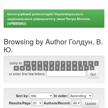
Інституційний репозитарій Чорноморського
національного університету імені Петра Могили
(irPMBSNU)
Browsing by Author Голдун, В.
Ю.
Jump to:
0-9
A
B
C
D
E
F
G
H
I
J
K
L
M
N
O
P
Q
R
S
T
U
V
W
X
Y
Z
or enter first few letters:
Sort by:
In order:
Results/Page
Authors/Record: